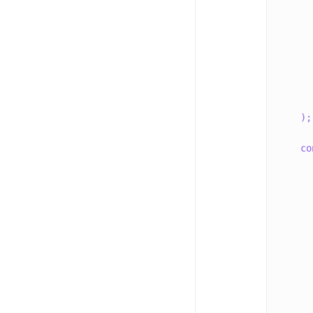
)
;
co
      