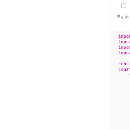
显示第 
impo
impo
impo
impo
cons
cons
t
da
w
ren
<
{
<