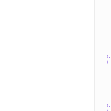
}
,
{
}
,