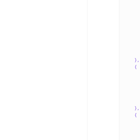
}
,
{
}
,
{