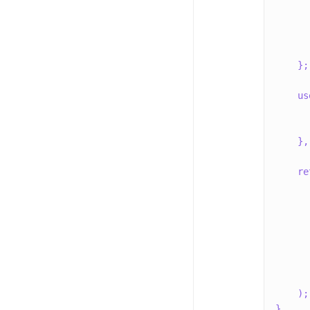
}
;
us
}
,
re
)
;
}