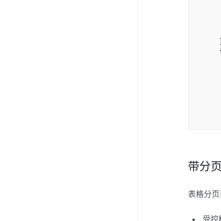
o
s
up
av
}
k
n
na
s
o
s
up
av
带分
表格分页
受控