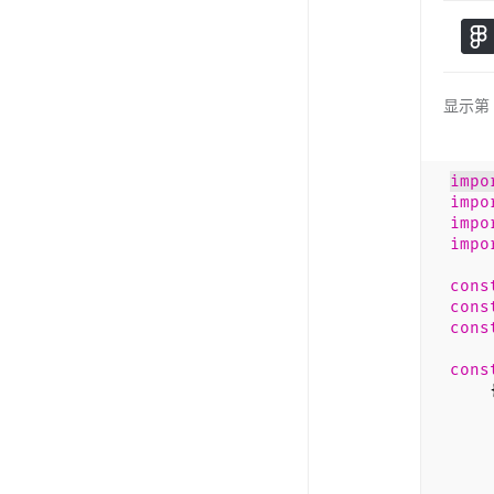
显示第 
impo
impo
impo
impo
cons
cons
cons
cons
t
da
w
ren