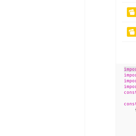
impo
impo
impo
impo
cons
cons
k
n
na
s