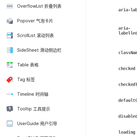
OverflowList 折叠列表
aria-la
Popover 气泡卡片
aria-
labelle
ScrollList 滚动列表
SideSheet 滑动侧边栏
classNa
Table 表格
checked
Tag 标签
checked
Timeline 时间轴
default
Tooltip 工具提示
disable
UserGuide 用户引导
loading