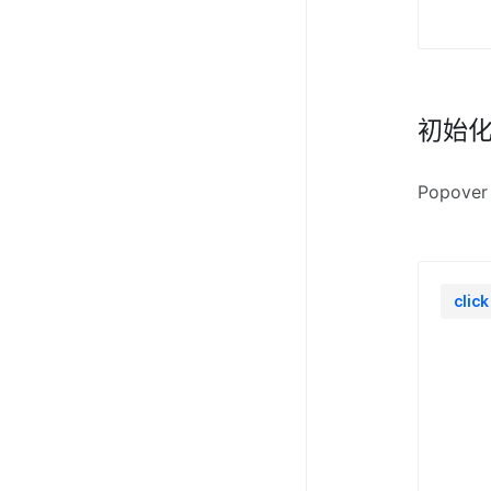
初始
Popov
clic