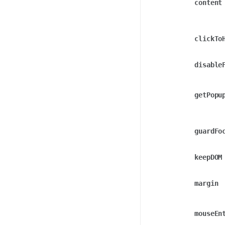
content
clickTo
disable
getPopu
guardFo
keepDOM
margin
mouseEn