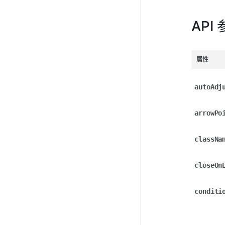
API
属性
autoAdj
arrowPo
classNa
closeOn
conditi