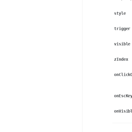
style
trigger
visible
zIndex
onClick
onEscKe
onVisib