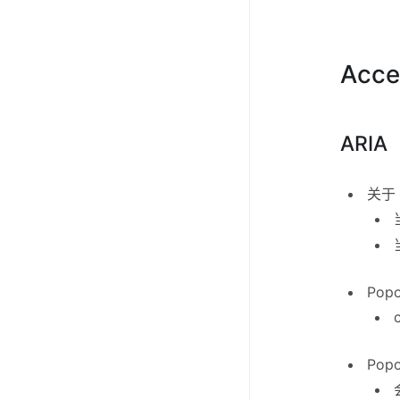
Acces
ARIA
关于 
Popo
Popo