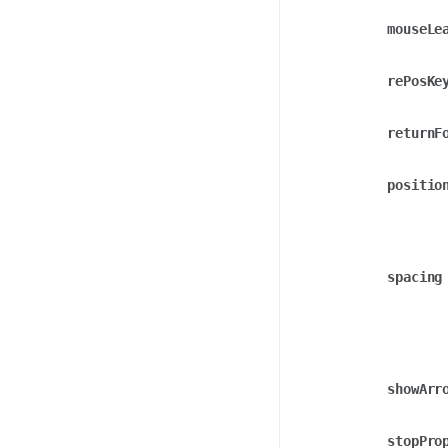
mouseLe
rePosKe
returnF
positio
spacing
showArr
stopPro