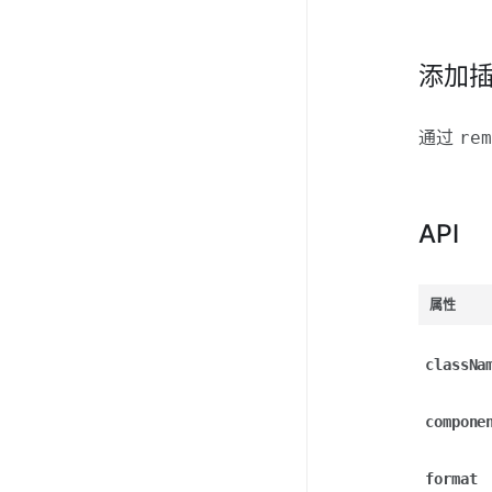
添加
通过
re
API
属性
classNa
compone
format