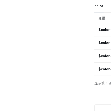
color
变量
$color
$color
$color
$color
显示第 1 条