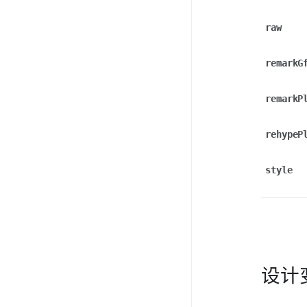
raw
remarkG
remarkP
rehypeP
style
设计