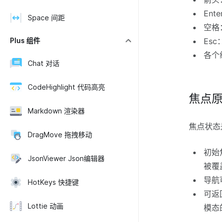
En
Space 间距
空格
Plus 组件
Es
各个
Chat 对话
CodeHighlight 代码高亮
焦点
Markdown 渲染器
焦点状态
DragMove 拖拽移动
初始
JsonViewer Json编辑器
被覆
导航
HotKeys 快捷键
可返
Lottie 动画
模态