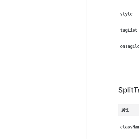
style
tagList
onTagCl
Split
属性
classNa