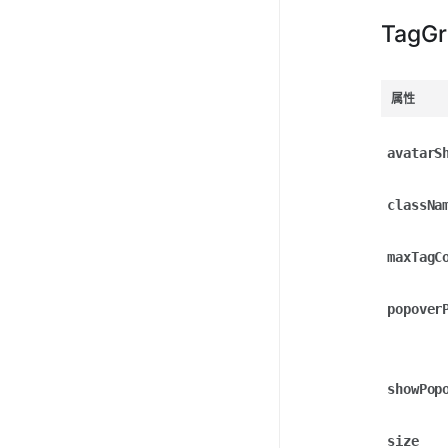
TagG
属性
avatarS
classNa
maxTagC
popover
showPop
size