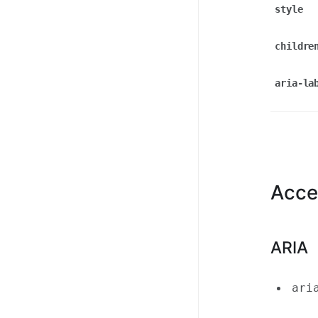
style
childre
aria-la
Acces
ARIA
ari