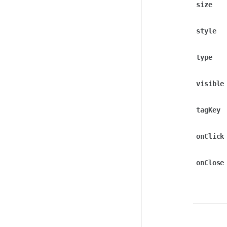
size
style
type
visible
tagKey
onClick
onClose