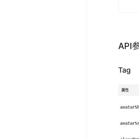
API
Tag
属性
avatarS
avatarS