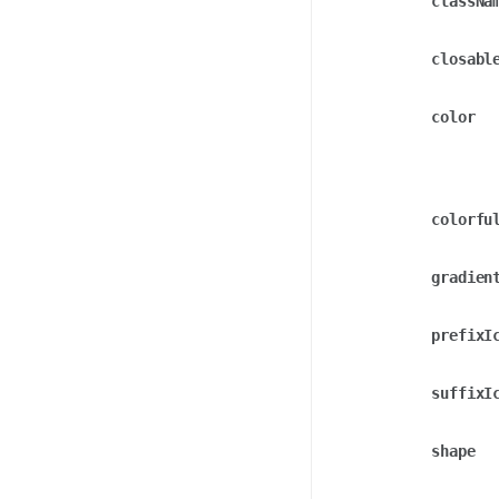
classNa
closabl
color
colorfu
gradien
prefixI
suffixI
shape