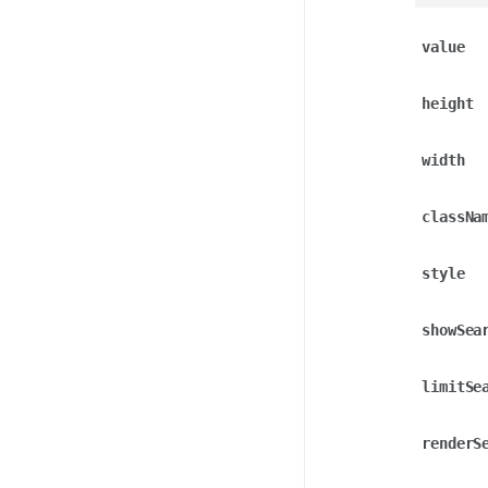
value
height
width
classNa
style
showSea
limitSe
renderS