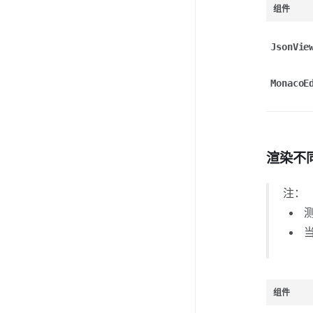
组件
JsonVie
MonacoE
渲染不
注：
组件