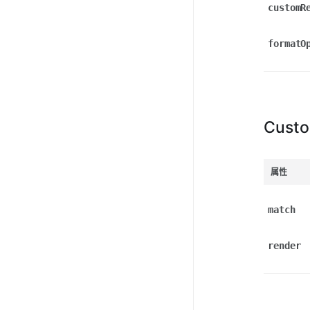
customR
formatO
Cust
属性
match
render