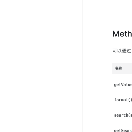
Met
可以通
名称
getValu
format(
search(
getSear