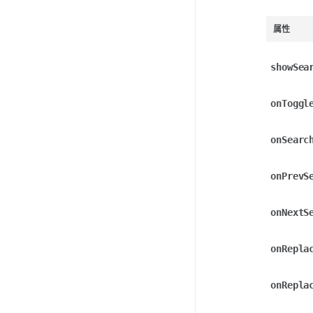
属性
showSea
onToggl
onSearc
onPrevS
onNextS
onRepla
onRepla