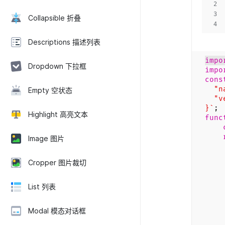
2
3
Collapsible 折叠
4
Descriptions 描述列表
impo
Dropdown 下拉框
impo
cons
"na
Empty 空状态
"ve
}`
;
Highlight 高亮文本
func
Image 图片
<
Cropper 图片裁切
<d
re
List 列表
h
w
Modal 模态对话框
v
op