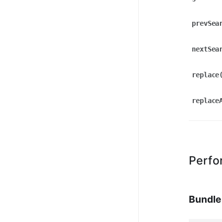
prevSea
nextSea
replace
replace
Perfo
Bundle