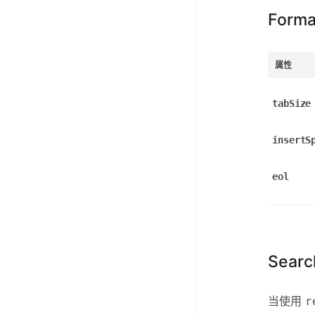
Forma
属性
tabSize
insertS
eol
Searc
当使用
r