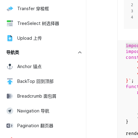
2
Transfer 穿梭框
3
4
TreeSelect 树选择器
5
Upload 上传
impo
impo
导航类
cons
"na
Anchor 锚点
"ve
"de
}`
;
BackTop 回到顶部
func
Breadcrumb 面包屑
<di
<
Navigation 导航
)
}
Pagination 翻页器
rend