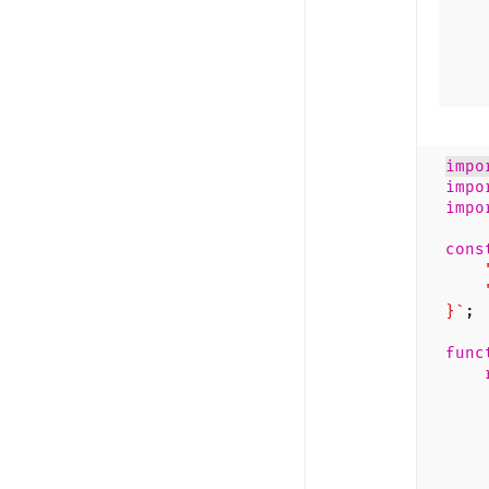
impo
impo
impo
cons
"na
"ve
}`
;
func
<di
h
w
v