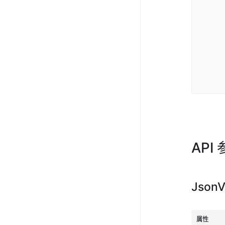
<d
{!
d
<
API
JsonV
属性