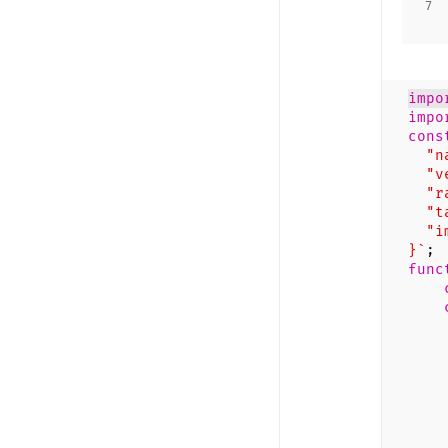
7
impo
impo
cons
"na
"ver
"ra
"tag
"im
}`
;
func
m
re