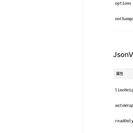
options
onChang
JsonV
属性
lineHei
autoWra
readOnl