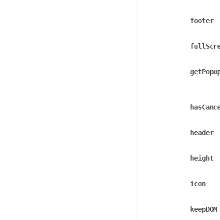
footer
fullScr
getPopu
hasCanc
header
height
icon
keepDOM