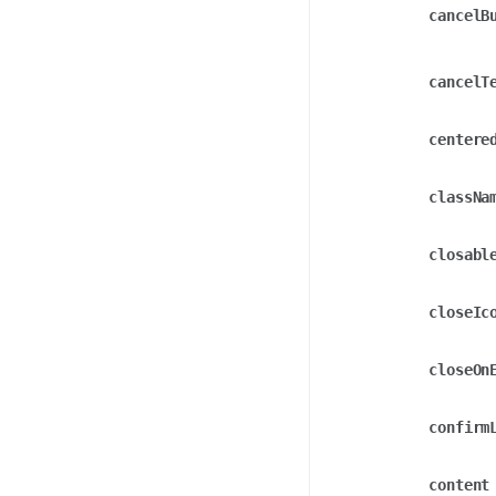
cancelB
cancelT
centere
classNa
closabl
closeIc
closeOn
confirm
content