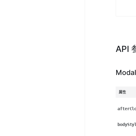
API
Moda
属性
afterCl
bodySty