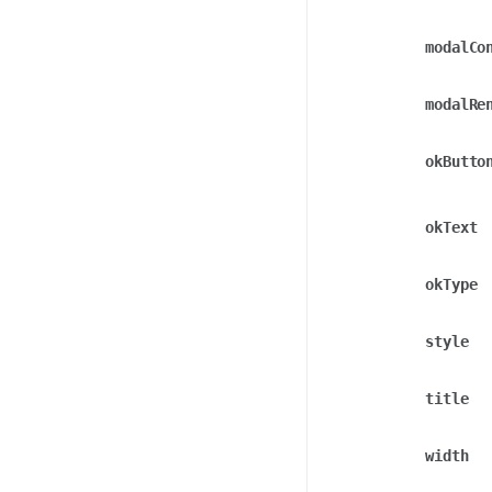
modalCo
modalRe
okButto
okText
okType
style
title
width