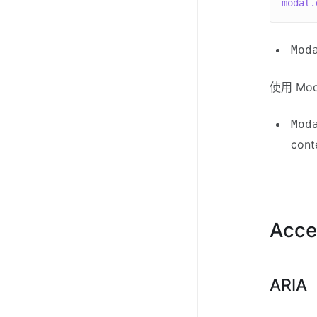
modal.
Mod
使用 Mod
Mod
con
Acces
ARIA