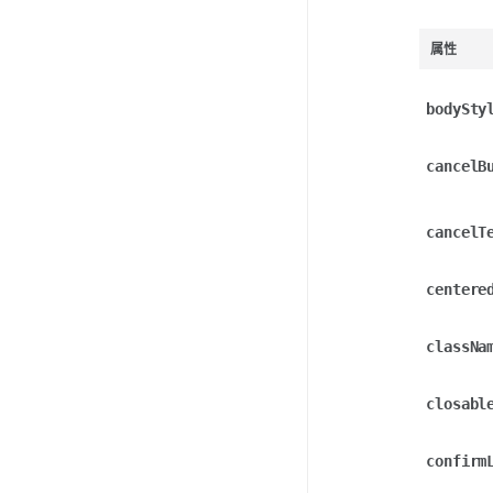
属性
bodySty
cancelB
cancelT
centere
classNa
closabl
confirm