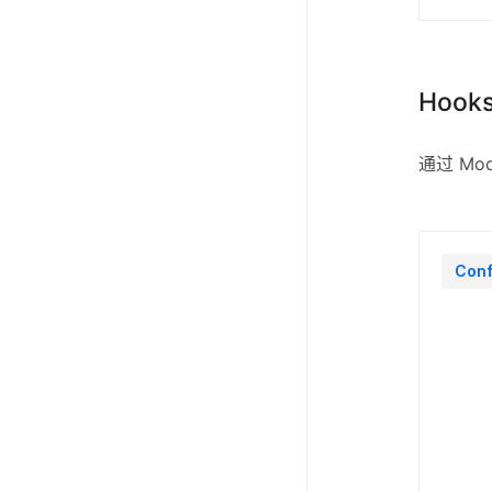
Hook
通过 Mod
Conf