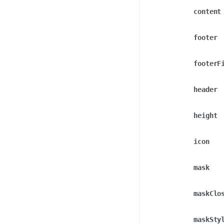
content
footer
footerF
header
height
icon
mask
maskClo
maskSty