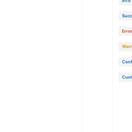
Info
Succ
Erro
Warn
Conf
Cus