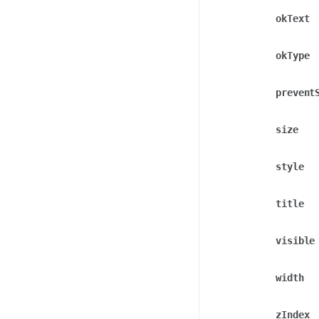
okText
okType
prevent
size
style
title
visible
width
zIndex