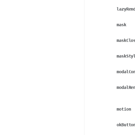
lazyRen
mask
maskClo
maskSty
modalCo
modalRe
motion
okButto