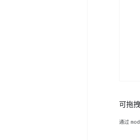
可拖拽 
通过
mo