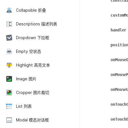
constra
Collapsible 折叠
customM
Descriptions 描述列表
handler
Dropdown 下拉框
positio
Empty 空状态
onMouse
Highlight 高亮文本
onMouse
Image 图片
onMouse
Cropper 图片裁切
onTouch
List 列表
onTouch
Modal 模态对话框