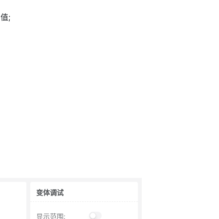
值;
变体调试
显示范围
: