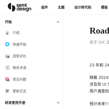
Navigated to Roadmap
组件
主题
设计转代码
模板
开始
Roa
介绍
关于 D2C
快速开始
选型对比
23 年和
相关术语
随着 202
常见问题
涉及到 UI
用户满意
更新日志
研发使用手册
预计未来1